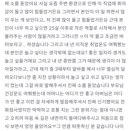
짜 소름 돋았어요 사실 요즘 주변 환경으로 인해 이 직업에 회의
감이 들고 많이 힘들었거든요 그러면서 본인이 이 일 하면서 많
이 우는 게 보인다고,, 저 진짜 많이 울고 힘들었거든요 근데 본
인이 너무 하고 싶으면 25살 이후로 작은 역할로 시작해서 본인 
불러주는 사람이 많을거라고 그러니깐 ㅇ이 악 물고 조금만 버
텨보자고 .. 하셨습니다 그리고 내 년 이직운 취업운도 여쭤봤는
데 본인은 놀고 싶다는 생각밖에 없는데요? 좋은 일자리 생겨도 
놀고 싶을거에요 그리고 내 년 중반쯤 그거 때문에 생각이 더 많
아질거라고,, 근데 제가 중 3때부터 알바를 해서 너무 열심히 달
려오다보니깐 좀 지친 상황이라서 놀고 싶고 쉬고 싶다는 생각
이 컸는데 그걸 바로 말해주셔서 진짜 소름 돋았습니다 부모님 
건강운도 여쭤봤는데 어머니는 어디가 안 좋고 아버님은 어디
가 안 좋고 이런 걸 자세하게 말씀해주셔서 진짜 신기했어요 전
화점사였지만 딱딱하고 호통 치는 그런 분위기는 절대 아니였
고 오히려 마음 속 깊은 내면까지 들여다봐주시고 처음으로 점
사 보면서 엉엉 울었어요ㅠ그 만큼 따뜻하신 분 같습니다 나이