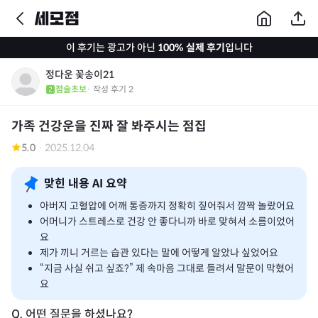
이 후기는 광고가 아닌
100% 실제 후기
입니다
정다운 꽃송이21
점술초보
· 작성 후기
2
가족 건강운을 진짜 잘 봐주시는 점집
5.0
·
2025.12.04
맞힌 내용 AI 요약
아버지 고혈압에 어깨 통증까지 정확히 짚어줘서 깜짝 놀랐어요
어머니가 스트레스로 건강 안 좋다니까 바로 맞혀서 소름이었어
요
제가 끼니 거르는 습관 있다는 말에 어떻게 알았나 싶었어요
“지금 사실 쉬고 싶죠?” 제 속마음 그대로 들려서 말문이 막혔어
요