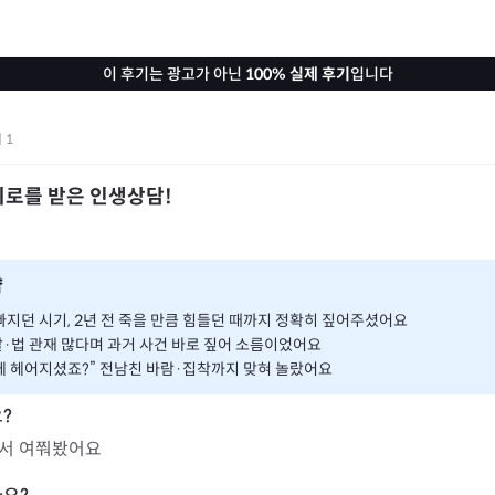
이 후기는 광고가 아닌
100% 실제 후기
입니다
기
1
위로를 받은 인생상담!
약
빠지던 시기, 2년 전 죽을 만큼 힘들던 때까지 정확히 짚어주셨어요
·법 관재 많다며 과거 사건 바로 짚어 소름이었어요
 헤어지셨죠?” 전남친 바람·집착까지 맞혀 놀랐어요
서 여쭤봤어요