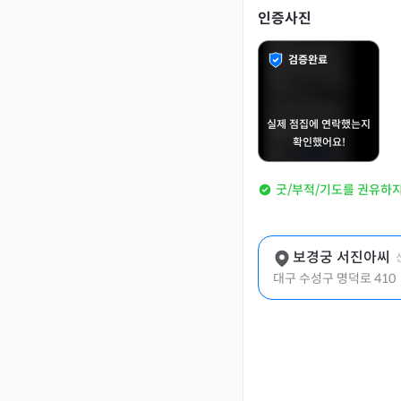
인증사진
검증완료
실제 점집에 연락했는지
확인했어요!
굿/부적/기도를 권유하
보경궁 서진아씨
대구 수성구 명덕로 410