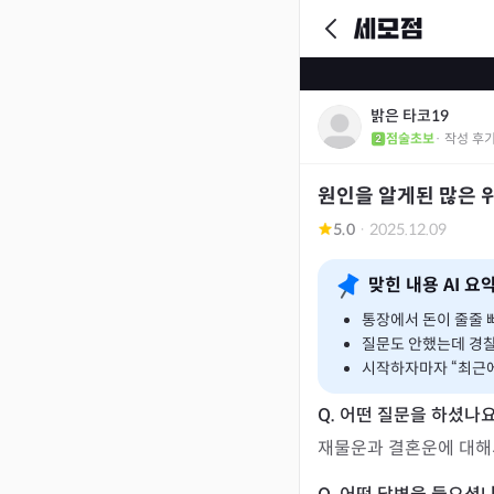
밝은 타코19
점술초보
· 작성 후
원인을 알게된 많은 
5.0
·
2025.12.09
맞힌 내용 AI 요
통장에서 돈이 줄줄 
질문도 안했는데 경찰
시작하자마자 “최근에
재물운과 결혼운에 대해