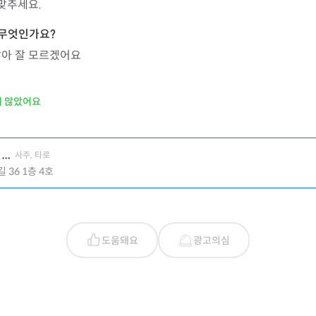
맞추세요. 
않아 잘 모르겠어요
지 않았어요
..
사주, 타로
36 1층 4호
도움돼요
광고의심