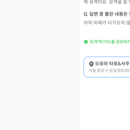
제 성격이요. 성격을 잘 
아직 미래가 다가오지 
굿/부적/기도를 권유하
오로라 타로&사주 .
서울 종로구 삼일대로30길 