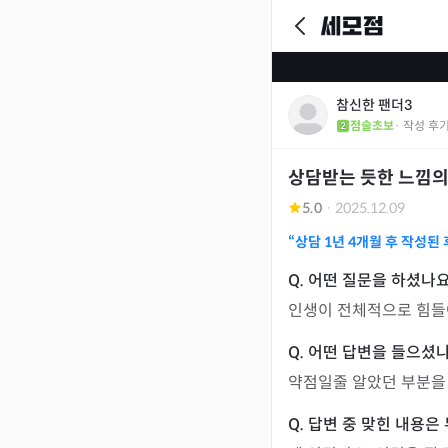
참신한 팬더3
점술초보
· 작성 후
상담받는 듯한 느낌의
5.0
·
2025.12.09
“상담
1년 4개월
후 작성된 
인생이 전체적으로 힘들
약점일줄 알았던 부분을 