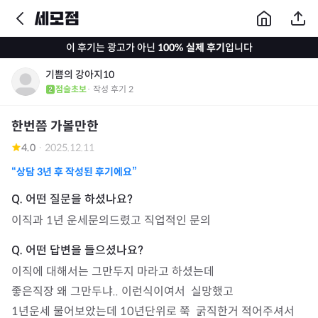
이 후기는 광고가 아닌
100% 실제 후기
입니다
기쁨의 강아지10
점술초보
· 작성 후기
2
한번쯤 가볼만한
4.0
·
2025.12.11
“상담
3년
후 작성된 후기에요”
이직과 1년 운세문의드렸고 직업적인 문의
이직에 대해서는 그만두지 마라고 하셨는데

좋은직장 왜 그만두냐.. 이런식이여서  실망했고

1년운세 물어보았는데 10년단위로 쭉  굵직한거 적어주셔서 