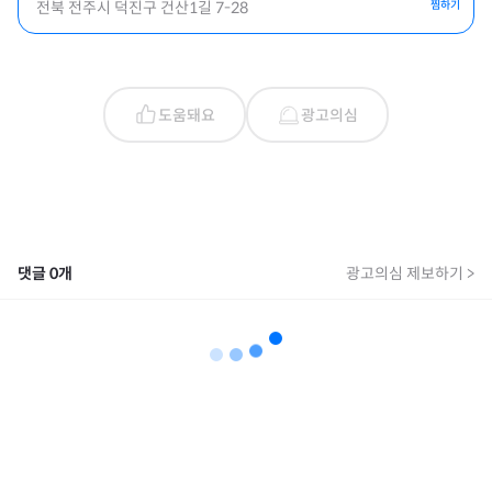
전북 전주시 덕진구 건산1길 7-28
찜하기
도움돼요
광고의심
댓글
0
개
광고의심 제보하기 >