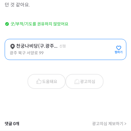
던 것 같아요.
굿/부적/기도를 권유하지 않았어요
천궁나비당(구.광주...
신점
광주 북구 서양로 99
찜하기
도움돼요
광고의심
댓글
0
개
광고의심 제보하기 >