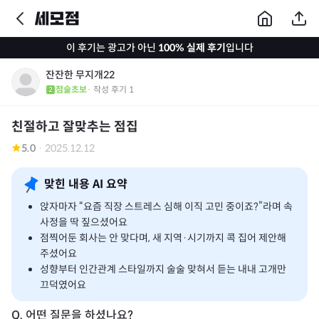
이 후기는 광고가 아닌
100% 실제 후기
입니다
잔잔한 무지개22
점술초보
· 작성 후기
1
친절하고 잘맞추는 점집
5.0
·
2025.12.12
맞힌 내용 AI 요약
앉자마자 “요즘 직장 스트레스 심해 이직 고민 중이죠?”라며 속
사정을 딱 짚으셨어요
점찍어둔 회사는 안 맞다며, 새 지역·시기까지 콕 집어 제안해
주셨어요
성향부터 인간관계 스타일까지 술술 맞혀서 듣는 내내 고개만
끄덕였어요