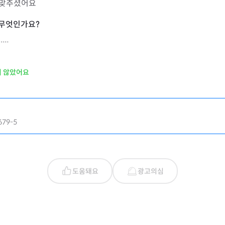
 맞추셨어요
..
지 않았어요
79-5
도움돼요
광고의심