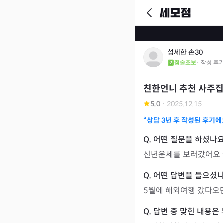
섬세한 손30
점술초보
· 작성 후
친한언니 추천 사주
5.0
·
2025.12.15
“상담
3년
후 작성된 후기에
신년운세를 보러갔어요 
5월에 해외여행 갔다오