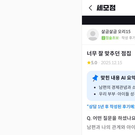
살금살금 오리15
점술초보
· 작성 후
너무 잘 맞추던 점집
5.0
·
2025.12.15
맞힌 내용 AI 요
남편의 경제관념과 
우리 부부·아이들 성
“상담
1년
후 작성된 후기에
남편과 나의 관계와 아