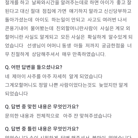
절개를 하고  날짜와시간을 알려주는데로 하면 아이가  좋고 잘
된다고 대신 절대  점집에 가면  얘기하지 말라고 신신당부하고 
돌아가셨는데  아이도  하는일이 안되고  사고도 여러번 나서  
콘용기내어  물어봤는데  친외할머니란사람이  사실은 계모 외
할머니란 사실도 알게되고  모든 사실은  확실하게  알수있게 되
었습니다   선생님이 어머니 동생  아들  저까지  궁금한점을  너
무 친절하게  상담해주셔서  매우 만족하였습니다.
네  제아이 사주를 아주 자세히  알게 되었습니다 

그계모할머니도 정말 나쁜 사람이었다는것도  늦었지만 알게 
되었습니다 
문의한 내용과  전체적으로   아주 쟌 맞혀주셨습니다