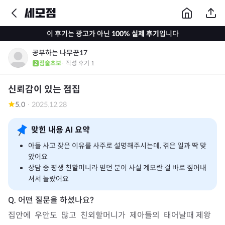
이 후기는 광고가 아닌
100% 실제 후기
입니다
공부하는 나무꾼17
점술초보
· 작성 후기
1
신뢰감이 있는 점집
5.0
·
2025.12.28
맞힌 내용 AI 요약
아들 사고 잦은 이유를 사주로 설명해주시는데, 겪은 일과 딱 맞
았어요
상담 중 평생 친할머니라 믿던 분이 사실 계모란 걸 바로 짚어내
셔서 놀랐어요
집안에  우안도  많고  친외할머니가  제아들의  태어날때 제왕