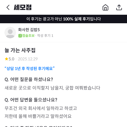
이 후기는 광고가 아닌
100% 실제 후기
입니다
화사한 김밥5
점술초보
· 작성 후기
1
늘 가는 사주집
5.0
·
2025.12.29
“상담
1년
후 작성된 후기에요”
새로운 곳으로 이직할지 남을지, 궁합 여쭤봤습니다
무조건 외국 회사에서 일하라고 하셨고

저한테 올해 바쁠거라고 말하셨어요