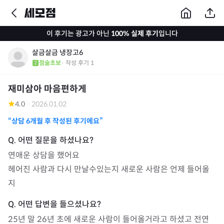
이 후기는 광고가 아닌
100% 실제 후기
입니다
살금살금 냉장고6
점술초보
· 작성 후기
1
재미삼아 마음편하게
4.0
·
2026.01.02
“상담
6개월
후 작성된 후기에요”
연애운 상담을 했어요

헤어진 사람과 다시 만날수있는지 새로운 사람은 언제 들어올
지
25년 말 26년 초에 새로운 사람이 들어올거라고 하셨고 전연