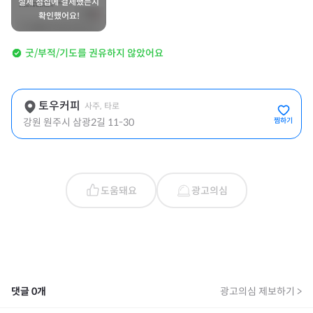
실제 점집에 결제했는지
확인했어요!
굿/부적/기도를 권유하지 않았어요
토우커피
사주, 타로
강원 원주시 삼광2길 11-30
찜하기
도움돼요
광고의심
댓글
0
개
광고의심 제보하기 >