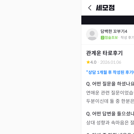
담백한 꼬부기4
점술초보
· 작성 후
관계운 타로후기
4.0
·
2026.01.06
“상담
1개월
후 작성된 후기
연애운 관련 질문이었습니
두분이신데 둘 중 한분은
상대 성향과 속마음은 