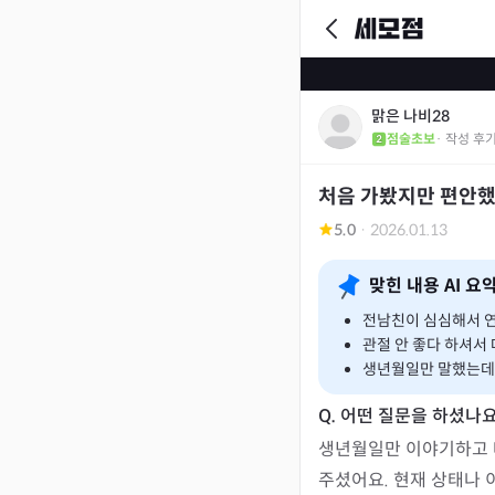
맑은 나비28
점술초보
· 작성 후
처음 가봤지만 편안했
5.0
·
2026.01.13
맞힌 내용 AI 요
전남친이 심심해서 연
관절 안 좋다 하셔서
생년월일만 말했는데 
생년월일만 이야기하고 
주셨어요. 현재 상태나