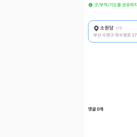
굿/부적/기도를 권유하
소원당
신점
부산 수영구 좌수영로 17
댓글
0
개