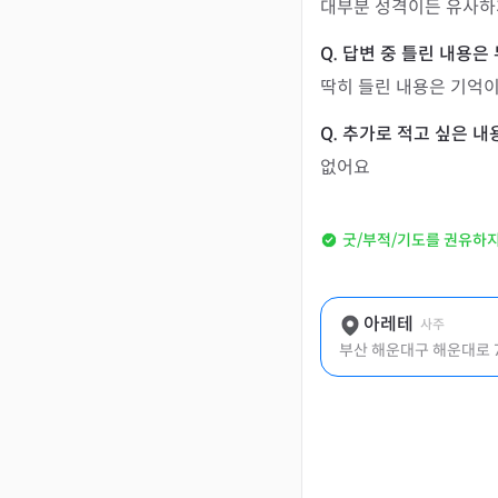
대부분 성격이든 유사하
딱히 들린 내용은 기억
없어요
굿/부적/기도를 권유하
아레테
사주
부산 해운대구 해운대로 72