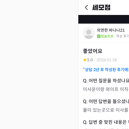
의연한 바나나21
점술초보
· 작성 후
좋았어요
5.0
·
2026.01.18
“상담
2년
후 작성된 후기에
이사운이랑 와이프 이
물이 있는곳으로 이사를