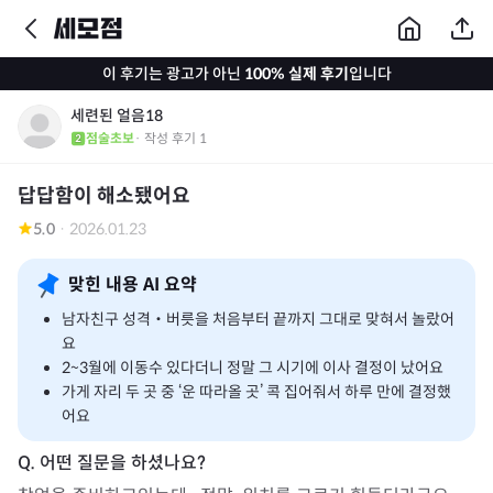
이 후기는 광고가 아닌
100% 실제 후기
입니다
세련된 얼음18
점술초보
· 작성 후기
1
답답함이 해소됐어요
5.0
·
2026.01.23
맞힌 내용 AI 요약
남자친구 성격‧버릇을 처음부터 끝까지 그대로 맞혀서 놀랐어
요
2~3월에 이동수 있다더니 정말 그 시기에 이사 결정이 났어요
가게 자리 두 곳 중 ‘운 따라올 곳’ 콕 집어줘서 하루 만에 결정했
어요