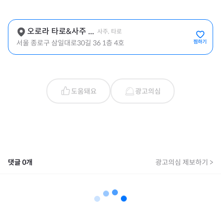
오로라 타로&사주 ...
사주, 타로
서울 종로구 삼일대로30길 36 1층 4호
찜하기
도움돼요
광고의심
댓글
0
개
광고의심 제보하기 >