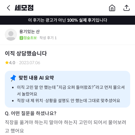
이 후기는 광고가 아닌
100% 실제 후기
입니다
용기있는 산
점술초보
· 작성 후기
1
이직 상담했습니다
4.0
·
2023.07.06
맞힌 내용 AI 요약
이직 고민 말 안 했는데 “지금 오퍼 들어왔죠?”라고 먼저 물으셔
서 놀랐어요
직장 내 제 위치·상황을 설명도 안 했는데 그대로 맞추셨어요
직장을 옮겨야 하는지 말아야 하는지 고민이 되어서 물어보려
고 했어요