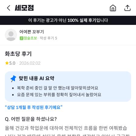
이 후기는 광고가 아닌
100% 실제 후기
입니다
어여쁜 꼬부기
점술초보
· 작성 후기
5
화초당 후기
5.0
·
2026.02.02
맞힌 내용 AI 요약
복학 준비 중인 걸 말 안 했는데 알아맞히셨어요
요즘 문제 있는 부위를 정확히 짚어내서 놀랐어요
“상담
1개월
후 작성된 후기에요”
올해 건강과 학업운에 대하여 전체적인 흐름을 한번 여쭤봤습