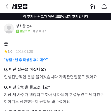
이 후기는 광고가 아닌
100% 실제 후기
입니다
청초한 눈4
점술초보
· 작성 후기
1
굿
5.0
·
2026.01.28
“상담
1년
후 작성된 후기에요”
인생전반적인 운을 물어봤습니다 가족관련질문도 했어요
지금 제 사주가 괜찮다고 하셔서 마음이 한결놓였고 남자친구 
이야기도 잠깐했는제 궁합도 봐주셨어요