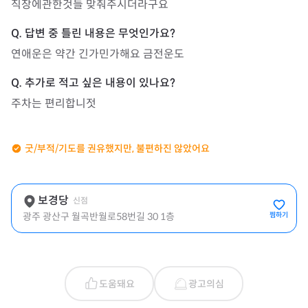
직장에관한것들 맞춰주시더라구요
연애운은 약간 긴가민가해요 금전운도 
주차는 편리합니젓
굿/부적/기도를 권유했지만, 불편하진 않았어요
보경당
신점
광주 광산구 월곡반월로58번길 30 1층
찜하기
도움돼요
광고의심