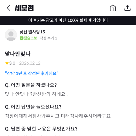
이 후기는 광고가 아닌
100% 실제 후기
입니다
낯선 별사탕15
점술초보
· 작성 후기
1
맞나안맞나
3.0
·
2026.02.12
“상담
1년
후 작성된 후기에요”
맞나 안맞나 ?반신반의 하네요..
직장에대해서점사봐주시고 미래점사해주시더라구요