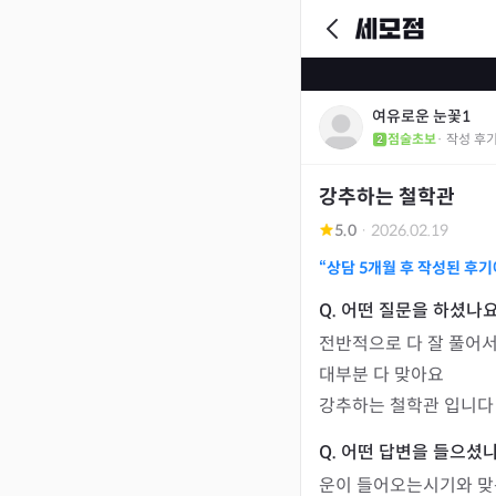
여유로운 눈꽃1
점술초보
· 작성 후
강추하는 철학관
5.0
·
2026.02.19
“상담
5개월
후 작성된 후기
전반적으로 다 잘 풀어서
대부분 다 맞아요

강추하는 철학관 입니다
운이 들어오는시기와 맞