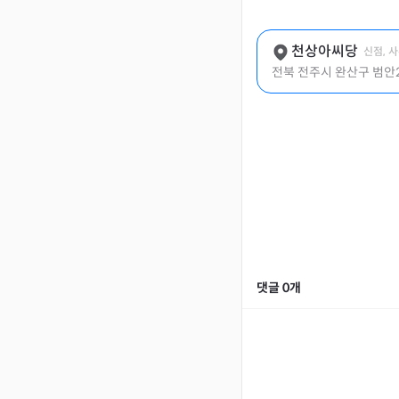
천상아씨당
신점, 
전북 전주시 완산구 범안2
댓글
0
개