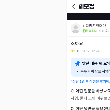
밝디밝은 팬더25
점술초보
· 작성 후
조아요
5.0
·
2026.02.24
맞힌 내용 AI 요
부부 사이 요즘 서먹
“상담
1년
후 작성된 후기에
사업, 둘째 고민 여쭤보