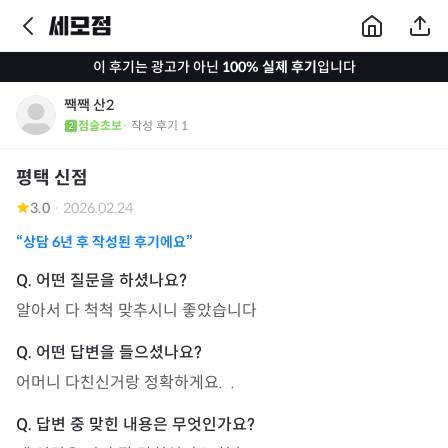
이 후기는 광고가 아닌
100% 실제 후기
입니다
짹짹 산2
점술초보
· 작성 후기
1
평택 신점
3.0
·
2026.02.24
“상담
6년
후 작성된 후기에요”
알아서 다 척척 맞추시니 좋았습니다
어머니 다친신거랑 정확하게요.  .