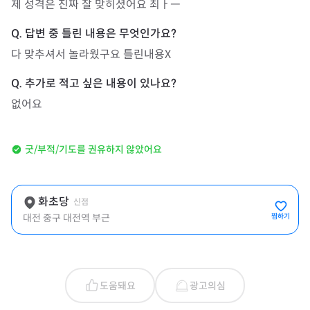
제 성격은 진짜 잘 맞히셨어요 최ㅏㅡ
다 맞추셔서 놀라웠구요 틀린내용X
없어요
굿/부적/기도를 권유하지 않았어요
화초당
신점
대전 중구 대전역 부근
찜하기
도움돼요
광고의심