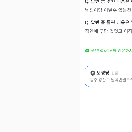
남친이랑 이별수 있는건
집안에 무당 없었고 이
굿/부적/기도를 권유하
보경당
신점
광주 광산구 월곡반월로58