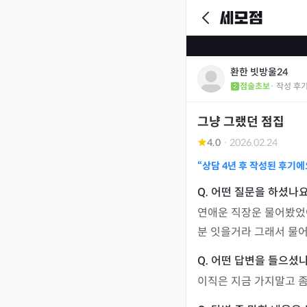
환한 빗방울24
점술초보
· 작성 후
그냥 그랬던 점집
4.0
·
2026.02.24
“상담
4년
후 작성된 후기에
연애운 직장운 물어봤었
분 잇을거라 그래서 물어
이직은 지금 가지말고 좀