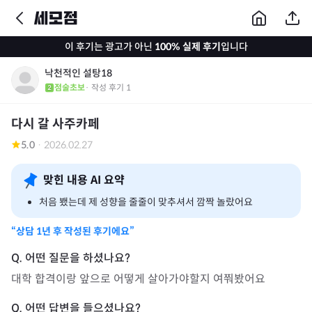
이 후기는 광고가 아닌
100% 실제 후기
입니다
낙천적인 설탕18
점술초보
· 작성 후기
1
다시 갈 사주카페
5.0
·
2026.02.27
맞힌 내용 AI 요약
처음 뵀는데 제 성향을 줄줄이 맞추셔서 깜짝 놀랐어요
“상담
1년
후 작성된 후기에요”
대학 합격이랑 앞으로 어떻게 살아가야할지 여쭤봤어요