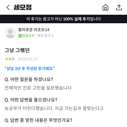
이 후기는 광고가 아닌
100% 실제 후기
입니다
흥미로운 리조또14
점술초보
· 작성 후기
1
그냥 그랚던
4.0
·
2026.02.27
“상담
3년
후 작성된 후기에요”
전체적인 진로 고민을 질문했습니다
늦공부가 터진다했습니다. 지금 가는길과 잘맞는다고