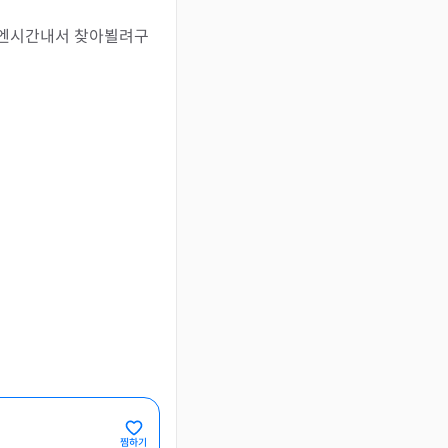
음엔시간내서 찾아뵐려구
찜하기