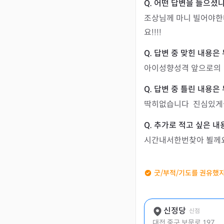
조상님께 마니 빌어야한
요!!!!
아이성향성격 앞으로의 
딱히없습니다  진심있게
시간내서한번찾아 뵐께
굿/부적/기도를 권유했지
신정당
신점
대전 중구 보문로 197