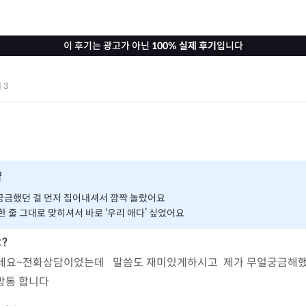
이 후기는 광고가 아닌
100% 실제 후기
입니다
기
3
약
궁금했던 걸 먼저 집어내셔서 깜짝 놀랐어요
한 줄 그대로 맞히셔서 바로 ‘우리 애다’ 싶었어요
요~전화상담이었는데   말씀도 재미있게하시고  제가 무얼궁금해했
통 합니다 