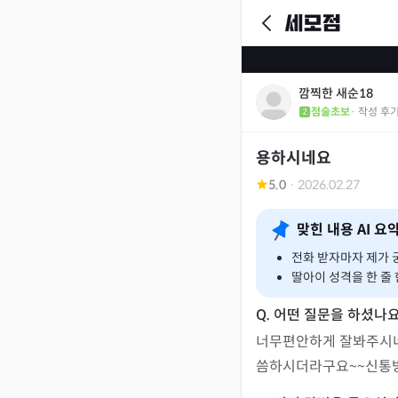
깜찍한 새순18
점술초보
· 작성 후
용하시네요
5.0
·
2026.02.27
맞힌 내용 AI 요
전화 받자마자 제가 
딸아이 성격을 한 줄 
너무편안하게 잘봐주시네
씀하시더라구요~~신통방