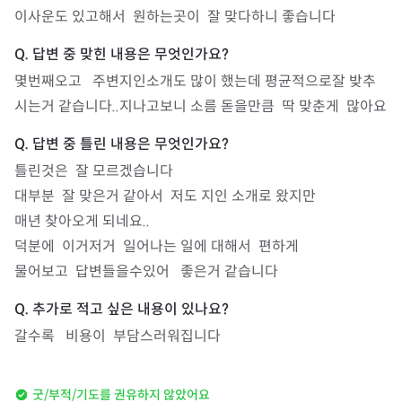
이사운도 있고해서  원하는곳이  잘 맞다하니 좋습니다
몇번째오고   주변지인소개도 많이 했는데 평균적으로잘 밪추
시는거 같습니다..지나고보니 소름 돋을만큼  딱 맞춘게  많아요
틀린것은  잘 모르겠습니다

대부분  잘 맞은거 같아서  저도 지인 소개로 왔지만

매년 찾아오게 되네요..

덕분에  이거저거  일어나는 일에 대해서  편하게

물어보고  답변들을수있어   좋은거 같습니다
갈수록   비용이  부담스러워집니다
굿/부적/기도를 권유하지 않았어요