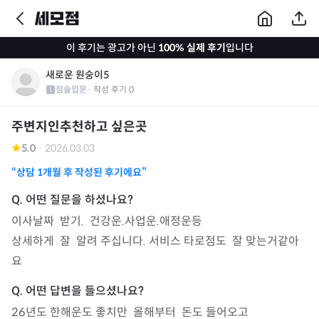
이 후기는 광고가 아닌
100% 실제 후기
입니다
새로운 원숭이5
점술입문
· 작성 후기
0
주변지인추천하고 싶은곳
5.0
·
2026.03.03
“상담
1개월
후 작성된 후기에요”
이사날짜  받기.  건강운.사업운.애정운등

상세하게  잘  알려 주십니다. 서비스 타로점도  잘 맞는거같아
요
26년도 한해운도 좋치만  올해부터  돈도 들어오고
