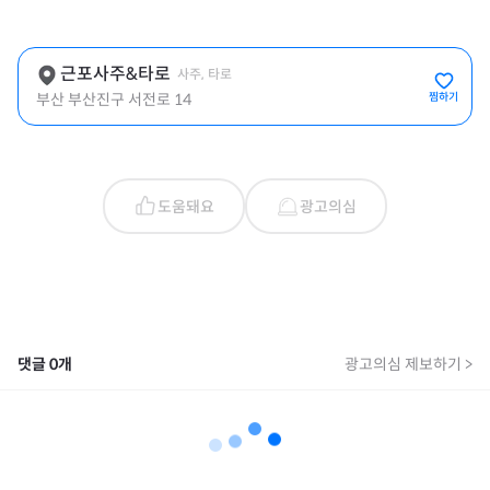
근포사주&타로
사주, 타로
부산 부산진구 서전로 14
찜하기
도움돼요
광고의심
댓글
0
개
광고의심 제보하기 >