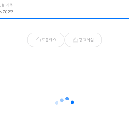
신점, 사주
 202호
도움돼요
광고의심