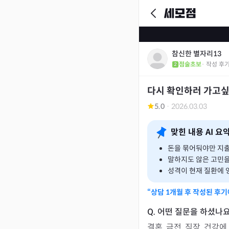
참신한 별자리13
점술초보
· 작성 후
다시 확인하러 가고
5.0
·
2026.03.03
맞힌 내용 AI 요
돈을 묶어둬야만 지출
말하지도 않은 고민을
성격이 현재 질환에 
“상담
1개월
후 작성된 후기
결혼, 금전, 직장, 건강