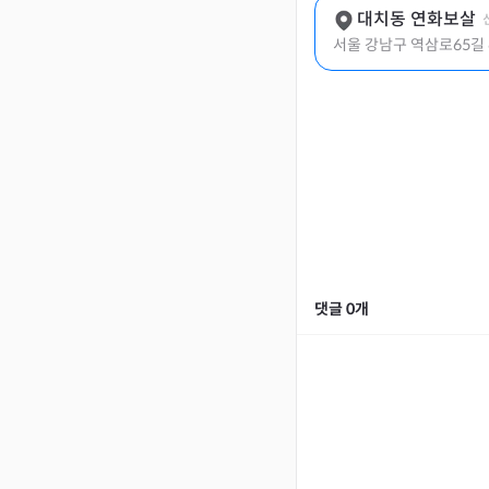
대치동 연화보살
서울 강남구 역삼로65길 6
댓글
0
개