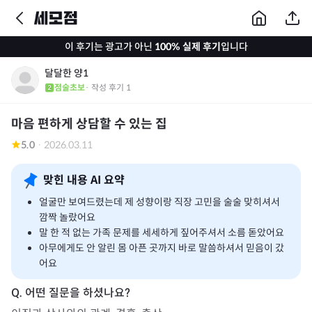
이 후기는 광고가 아닌
100% 실제 후기
입니다
달달한 양1
점술초보
· 작성 후기
1
마음 편하게 상담할 수 있는 집
5.0
·
2026.03.11
맞힌 내용 AI 요약
얼굴만 보여드렸는데 제 성향이랑 직장 고민을 술술 맞히셔서
깜짝 놀랐어요
말 한 적 없는 가족 문제를 세세하게 짚어주셔서 소름 돋았어요
아무에게도 안 알린 몸 아픈 곳까지 바로 말씀하셔서 믿음이 갔
어요