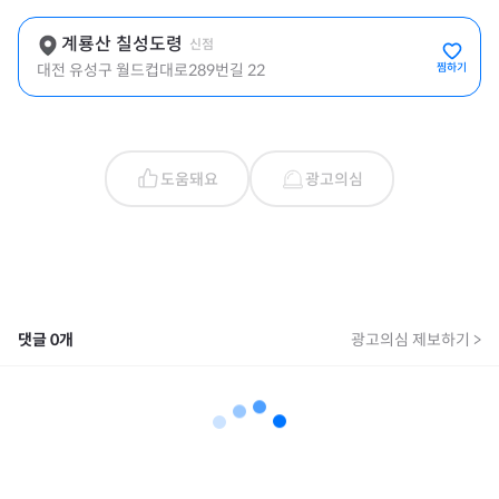
계룡산 칠성도령
신점
대전 유성구 월드컵대로289번길 22
찜하기
도움돼요
광고의심
댓글
0
개
광고의심 제보하기 >