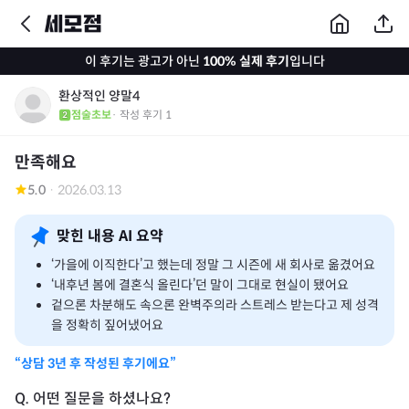
이 후기는 광고가 아닌
100% 실제 후기
입니다
환상적인 양말4
점술초보
· 작성 후기
1
만족해요
5.0
·
2026.03.13
맞힌 내용 AI 요약
‘가을에 이직한다’고 했는데 정말 그 시즌에 새 회사로 옮겼어요
‘내후년 봄에 결혼식 올린다’던 말이 그대로 현실이 됐어요
겉으론 차분해도 속으론 완벽주의라 스트레스 받는다고 제 성격
을 정확히 짚어냈어요
“상담
3년
후 작성된 후기에요”