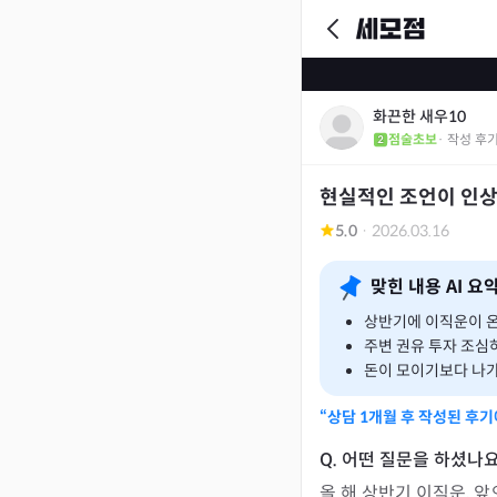
화끈한 새우10
점술초보
· 작성 후
현실적인 조언이 인상
5.0
·
2026.03.16
맞힌 내용 AI 요
상반기에 이직운이 온
주변 권유 투자 조심
돈이 모이기보다 나가
“상담
1개월
후 작성된 후기
올 해 상반기 이직운, 