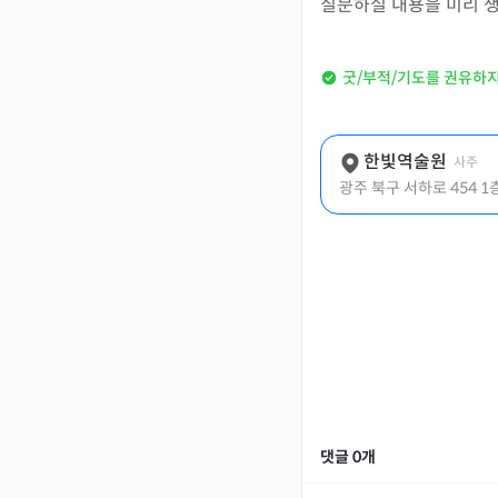
질문하실 내용을 미리 
굿/부적/기도를 권유하
한빛역술원
사주
광주 북구 서하로 454 1
댓글
0
개