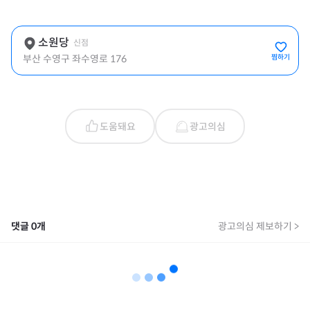
소원당
신점
부산 수영구 좌수영로 176
찜하기
도움돼요
광고의심
댓글
0
개
광고의심 제보하기 >