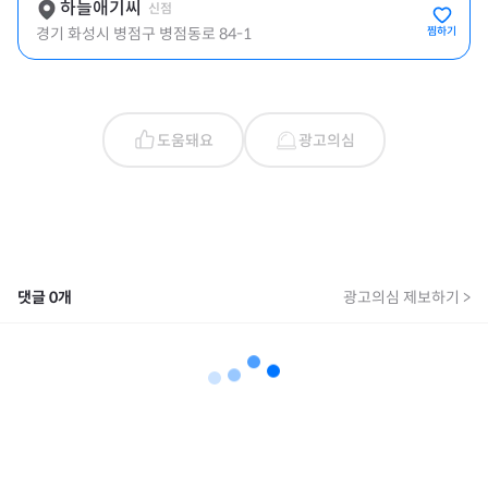
하늘애기씨
신점
경기 화성시 병점구 병점동로 84-1
찜하기
도움돼요
광고의심
댓글
0
개
광고의심 제보하기 >