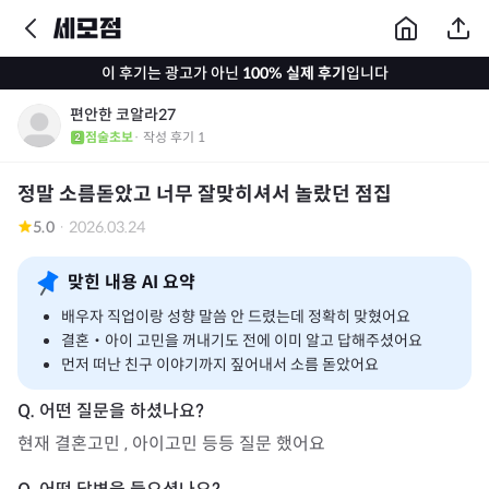
이 후기는 광고가 아닌
100% 실제 후기
입니다
편안한 코알라27
점술초보
· 작성 후기
1
정말 소름돋았고 너무 잘맞히셔서 놀랐던 점집
5.0
·
2026.03.24
맞힌 내용 AI 요약
배우자 직업이랑 성향 말씀 안 드렸는데 정확히 맞혔어요
결혼‧아이 고민을 꺼내기도 전에 이미 알고 답해주셨어요
먼저 떠난 친구 이야기까지 짚어내서 소름 돋았어요
현재 결혼고민 , 아이고민 등등 질문 했어요