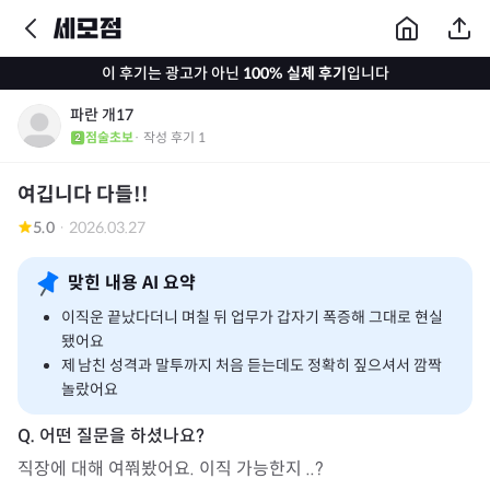
이 후기는 광고가 아닌
100% 실제 후기
입니다
파란 개17
점술초보
· 작성 후기
1
여깁니다 다들!!
5.0
·
2026.03.27
맞힌 내용 AI 요약
이직운 끝났다더니 며칠 뒤 업무가 갑자기 폭증해 그대로 현실
됐어요
제 남친 성격과 말투까지 처음 듣는데도 정확히 짚으셔서 깜짝
놀랐어요
직장에 대해 여쭤봤어요. 이직 가능한지 ..?