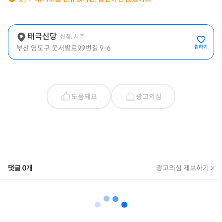
태극신당
신점, 사주
부산 영도구 웃서발로99번길 9-6
찜하기
도움돼요
광고의심
댓글
0
개
광고의심 제보하기 >