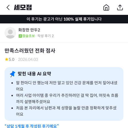
이 후기는 광고가 아닌
100% 실제 후기
입니다
화창한 만두2
점술초보
· 작성 후기
2
만족스러웠던 전화 점사
5.0
·
2026.04.03
맞힌 내용 AI 요약
말 한마디 안 했는데 저만 알고 있던 건강 문제를 먼저 짚어내셨
어요
여러 사업 아이템 중 우리가 추진하려던 걸 딱 집어, 머릿속 흐름
까지 설명해주셨어요
처음 본 자리에서 남편과 제 성향을 놀랄 만큼 정확하게 맞추셨
어요
“상담
1개월
후 작성된 후기에요”