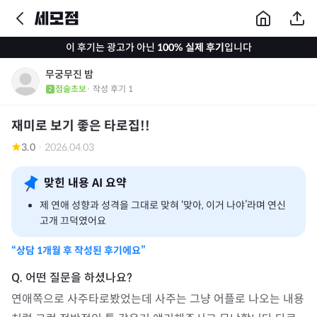
이 후기는 광고가 아닌
100% 실제 후기
입니다
무궁무진 밤
점술초보
· 작성 후기
1
재미로 보기 좋은 타로집!!
3.0
·
2026.04.03
맞힌 내용 AI 요약
제 연애 성향과 성격을 그대로 맞혀 ‘맞아, 이거 나야’라며 연신
고개 끄덕였어요
“상담
1개월
후 작성된 후기에요”
연애쪽으로 사주타로봤었는데 사주는 그냥 어플로 나오는 내용