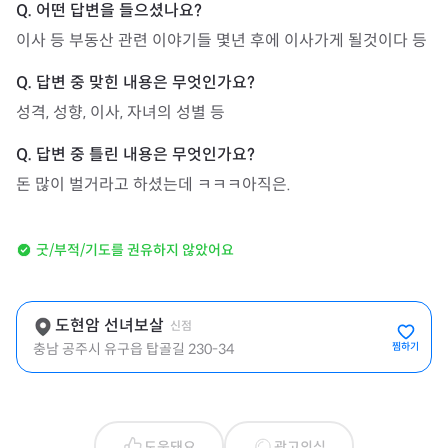
이사 등 부동산 관련 이야기들 몇년 후에 이사가게 될것이다 등
성격, 성향, 이사, 자녀의 성별 등
돈 많이 벌거라고 하셨는데 ㅋㅋㅋ아직은.
굿/부적/기도를 권유하지 않았어요
도현암 선녀보살
신점
충남 공주시 유구읍 탑골길 230-34
찜하기
도움돼요
광고의심