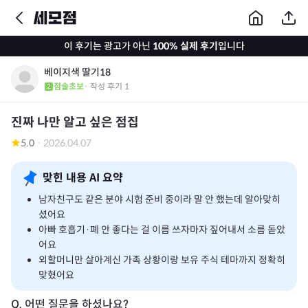
이 후기는 광고가 아닌
100% 실제 후기
입니다
베이지색 딸기18
점술초보
· 작성 후기
1
진짜 나만 알고 싶은 점집
5.0
·
2026.04.07
맞힌 내용 AI 요약
남자친구도 같은 분야 시험 준비 중이라 말 안 했는데 알아맞히
셨어요
아빠 호흡기·폐 안 좋다는 걸 이름 쓰자마자 짚어내서 소름 돋았
어요
외할머니만 살아계신 가족 상황이랑 보유 주식 테마까지 정확히
맞혔어요