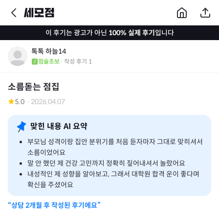
이 후기는 광고가 아닌
100% 실제 후기
입니다
톡톡 하늘14
점술초보
· 작성 후기
1
소름돋는 점집
5.0
·
2026.04.07
맞힌 내용 AI 요약
부모님 성격이랑 집안 분위기를 처음 듣자마자 그대로 맞히셔서
소름이었어요
말 안 했던 제 건강 고민까지 정확히 짚어내셔서 놀랐어요
내성적인 제 성향을 알아보고, 그래서 대학원 합격 운이 좋다며
확신을 주셨어요
“상담
2개월
후 작성된 후기에요”