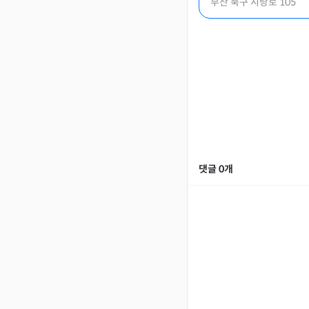
부산 북구 시랑로 105
댓글
0
개