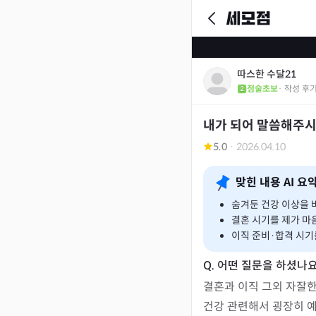
따스한 수달21
점술초보
· 작성 후
내가 되어 말씀해주시
5.0
·
2026.04.10
맞힌 내용 AI 요
숨겨둔 건강 이상을 
결혼 시기를 제가 마
이직 준비·합격 시기
결혼과 이직 그외 자잘한
건강 관련해서 굉장히 