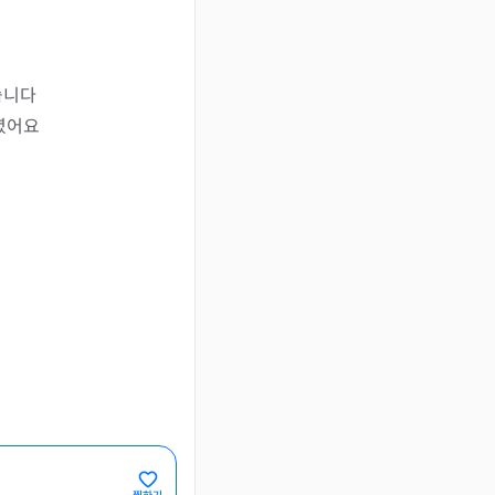
니다

셨어요