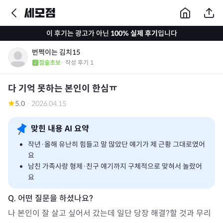
이 후기는 광고가 아닌
100% 실제 후기
입니다
번쩍이는 김치15
점술초보
· 작성 후기
1
다 기억 못하는 본인이 한심ㅠ
5.0
·
2026.04.15
맞힌 내용 AI 요약
작년·올해 유난히 힘들고 말 많았단 얘기가 제 근황 그대로였어
요
남친 가족사랑 형제·친구 얘기까지 구체적으로 맞혀서 놀랐어
요
나 본인이 잘 살고 싶어서 갔는데 일단 당장 해결?할 것과 무리