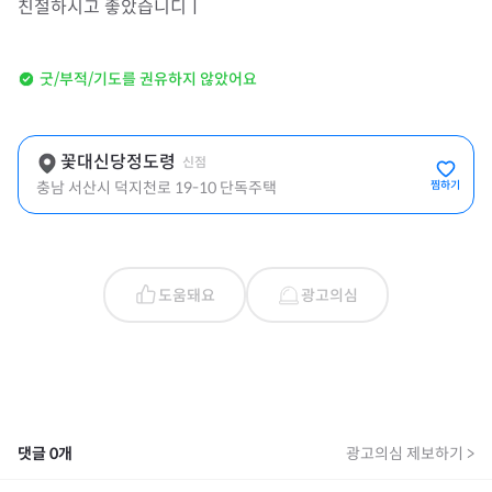
친절하시고 좋았습니디ㅣ
굿/부적/기도를 권유하지 않았어요
꽃대신당정도령
신점
충남 서산시 덕지천로 19-10 단독주택
찜하기
도움돼요
광고의심
댓글
0
개
광고의심 제보하기 >