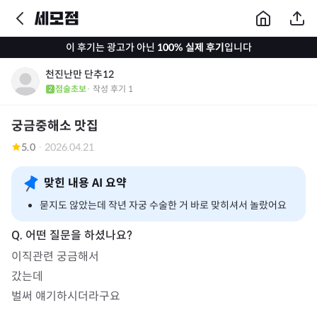
이 후기는 광고가 아닌
100% 실제 후기
입니다
천진난만 단추12
점술초보
· 작성 후기
1
궁금중해소 맛집
5.0
·
2026.04.21
맞힌 내용 AI 요약
묻지도 않았는데 작년 자궁 수술한 거 바로 맞히셔서 놀랐어요
이직관련 궁금해서

갔는데

벌써 얘기하시더라구요