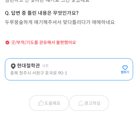
남편하고 안 맞다는 얘기요 그건 맞았네요 
두루뭉술하게 얘기해주셔서 맞다틀리다가 애매하네요
굿/부적/기도를 권유해서 불편했어요
현대철학관
사주
충북 청주시 서원구 호국로 90-1
찜하기
도움돼요
광고의심