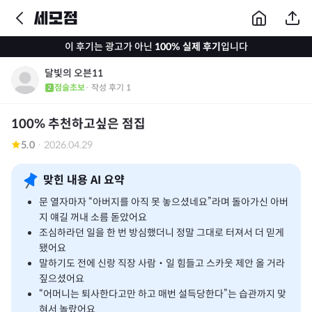
이 후기는 광고가 아닌
100% 실제 후기
입니다
달빛의 오븐11
점술초보
· 작성 후기
1
100% 추천하고싶은 점집
5.0
·
2026.04.29
맞힌 내용 AI 요약
문 열자마자 “아버지를 아직 못 놓으셨네요”라며 돌아가신 아버
지 얘길 꺼내 소름 돋았어요
조심하라던 일을 한 번 방심했더니 정말 그대로 터져서 더 믿게
됐어요
말하기도 전에 신랑 직장 사람‧일 힘들고 스카웃 제안 올 거라
짚으셨어요
“어머니는 퇴사한다고만 하고 매번 설득당한다”는 습관까지 맞
혀서 놀랐어요