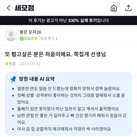
이 후기는 광고가 아닌
100% 실제 후기
입니다
붉은 모자26
점술초보
· 작성 후기
1
또 뵙고싶은 분은 처음이에요. 쪽집개 선생님
5.0
·
2026.05.12
맞힌 내용 AI 요약
결혼한 연도 말씀 안 드렸는데 정확히 맞혀서 깜짝 놀랐어요
첫째 성별·성격부터 좋아하는 것까지 그대로 말해줘서 소름 돋
았어요
둘째가 잠깐 찾아왔다 떠난 일까지 알고 계셔서 울컥했어요
남편 관절 안 좋은 거 짚어주고 뼈 건강 챙기라 해줘서 믿음이 갔
어요
이사 갈 집 궁합까지 체크해줘서 걱정이 싹 사라졌어요