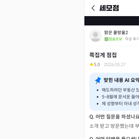
맑은 물방울2
점술초보
· 작성 후
쪽집게 점집
5.0
·
2026.05.27
맞힌 내용 AI 요
매도하려던 부동산 있
5~8월에 문서운 
제 성향부터 아내 성격
소개 받고 방문했는데 