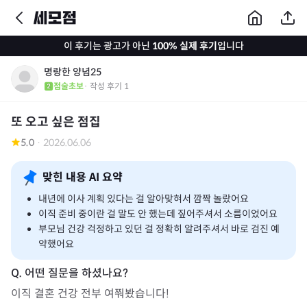
이 후기는 광고가 아닌
100% 실제 후기
입니다
명랑한 양념25
점술초보
· 작성 후기
1
또 오고 싶은 점집
5.0
·
2026.06.06
맞힌 내용 AI 요약
내년에 이사 계획 있다는 걸 알아맞혀서 깜짝 놀랐어요
이직 준비 중이란 걸 말도 안 했는데 짚어주셔서 소름이었어요
부모님 건강 걱정하고 있던 걸 정확히 알려주셔서 바로 검진 예
약했어요
이직 결혼 건강 전부 여쭤봤습니다!