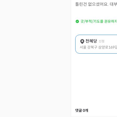
틀린건 없으셨어요. 대부
굿/부적/기도를 권유하
천혜당
신점
서울 강북구 삼양로169길 
댓글
0
개