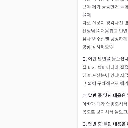
근데 제가 궁금한거 물
을때

따로 질문이 생각나진 않았
선생님을 처음뵙고 인연
점사 봐주실땐 냉정하게 
집 터가 할머니터라 집을
에 아프신분이 있냐 지금
그 외에 구체적으로 얘기
아빠가 폐가 안좋으셔서
몸으로 보이셔서 놀랐고,