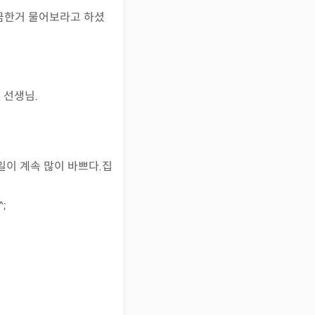
금한거 물어보라고 하셨
선생님.

일이 계속 많이 바쁘다.집
;