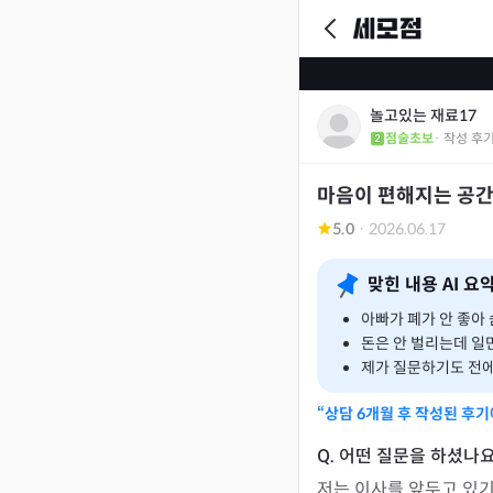
놀고있는 재료17
점술초보
· 작성 후
마음이 편해지는 공
5.0
·
2026.06.17
맞힌 내용 AI 요
아빠가 폐가 안 좋아
돈은 안 벌리는데 일
제가 질문하기도 전에
“상담
6개월
후 작성된 후기
저는 이사를 앞두고 있기