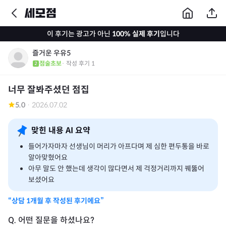
이 후기는 광고가 아닌
100% 실제 후기
입니다
즐거운 우유5
점술초보
· 작성 후기
1
너무 잘봐주셨던 점집
5.0
·
2026.07.02
맞힌 내용 AI 요약
들어가자마자 선생님이 머리가 아프다며 제 심한 편두통을 바로
알아맞혔어요
아무 말도 안 했는데 생각이 많다면서 제 걱정거리까지 꿰뚫어
보셨어요
“상담
1개월
후 작성된 후기에요”