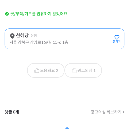
굿/부적/기도를 권유하지 않았어요
천혜당
신점
서울 강북구 삼양로169길 15-6 1층
찜하기
도움돼요 2
광고의심 1
댓글
0
개
광고의심 제보하기 >