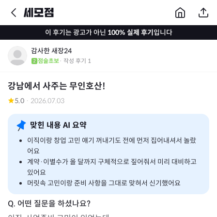
이 후기는 광고가 아닌
100% 실제 후기
입니다
감사한 새장24
점술초보
· 작성 후기
1
강남에서 사주는 무인호산!
5.0
·
2026.07.03
맞힌 내용 AI 요약
이직이랑 창업 고민 얘기 꺼내기도 전에 먼저 집어내셔서 놀랐
어요
계약·이별수가 올 달까지 구체적으로 짚어줘서 미리 대비하고
있어요
머릿속 고민이랑 준비 사항을 그대로 맞혀서 신기했어요