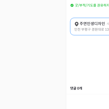
굿/부적/기도를 권유하
주연인생디자인
사
인천 부평구 경원대로 13
댓글
0
개