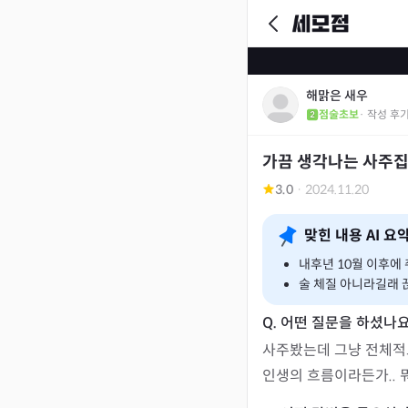
해맑은 새우
점술초보
· 작성 후
가끔 생각나는 사주집
3.0
·
2024.11.20
맞힌 내용 AI 요
내후년 10월 이후에
술 체질 아니라길래 
사주봤는데 그냥 전체적
인생의 흐름이라든가.. 