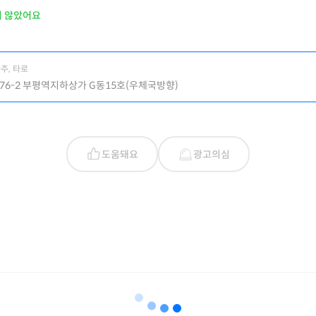
지 않았어요
주, 타로
76-2 부평역지하상가 G동15호(우체국방향)
도움돼요
광고의심